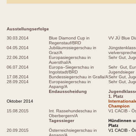
Ausstellungserfolge
30.03.2014
Blue Diamond Cup in
VV JÜ Blue D
Regenstauf/BRD
04.05.2014
Jubiläumssiegerschau in
Jüngstenklass
Graz/A
vielversprech
22.06.2014
Europasiegerschau in
Sehr Gut, Jug
Auersthal/A
06.07.2014
Europa–Siegerschau in
Sehr Gut, Eu
Ingolstadt/BRD
Jugendsieger
17.08.2014
Bundessiegerschau in Gralla/A
Sehr Gut, Jug
28.09.2014
Europasiegerschau in
Sehr Gut, Jug
Aspang/A
Endausscheidung
Jugendklasse
1. Platz
Oktober 2014
Internationa
Champion
15.08.2015
Int. Rassehundeschau in
V1 CACIB - Ös
Oberbergern/A
Tagessieger
Hündinnen un
Platz
20.09.2015
Österreichsiegerschau in
V1 CACIB - Ös
Aspang/A