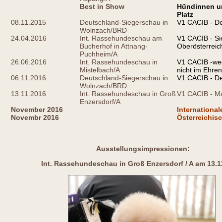
Best in Show
Hündinnen un
Platz
08.11.2015
Deutschland-Siegerschau in
V1 CACIB - De
Wolnzach/BRD
24.04.2016
Int. Rassehundeschau am
V1 CACIB - Si
Bucherhof in Attnang-
Oberösterreic
Puchheim/A
26.06.2016
Int. Rassehundeschau in
V1 CACIB -weg
Mistelbach/A
nicht im Ehren
06.11.2016
Deutschland-Siegerschau in
V1 CACIB - De
Wolnzach/BRD
13.11.2016
Int. Rassehundeschau in Groß
V1 CACIB - Ma
Enzersdorf/A
November 2016
Internationa
Novembr 2016
Österreichis
Ausstellungsimpressionen:
Int. Rassehundeschau in Groß Enzersdorf / A am 13.1